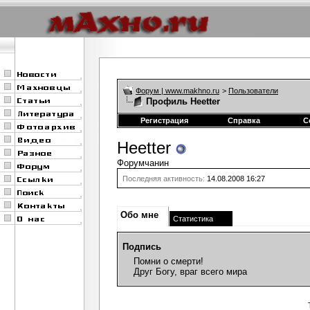
Форум | www.makhno.ru
>
Пользователи
Профиль Heetter
Регистрация
Справка
С
Heetter
Форумчанин
Последняя активность:
14.08.2008
16:27
Обо мне
Статистика
Подпись
Помни о смерти!
Друг Богу, враг всего мира