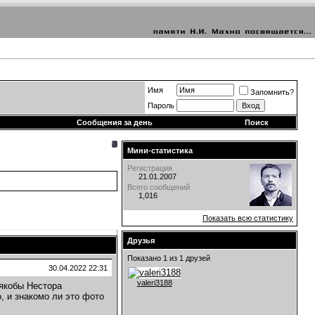
Имя
Запомнить?
Пароль
Сообщения за день
Поиск
Мини-статистика
Регистрация
21.01.2007
Всего сообщений
1,016
Показать всю статистику
Друзья
Показано 1 из 1 друзей
30.04.2022
22:31
valeri3188
якобы Нестора
, и знакомо ли это фото