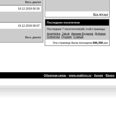
Весь диалог
19.12.2018
00:26
Все друзья
Последние посетители
19.12.2018
00:07
Последние 7 посетителя(ей) этой страницы:
Anarhistka
Jakub
Авраам Буданов
Дубовик
Оленочка
Пушкин
Старый
Весь диалог
Эта страница была посещена
696,308
раз
Обратная связь
-
www.makhno.ru
-
Архив
-
Вверх