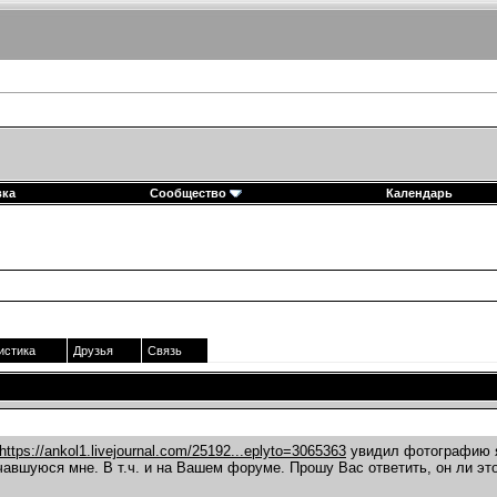
вка
Сообщество
Календарь
истика
Друзья
Связь
https://ankol1.livejournal.com/25192...eplyto=3065363
увидил фотографию 
чавшуюся мне. В т.ч. и на Вашем форуме. Прошу Вас ответить, он ли это