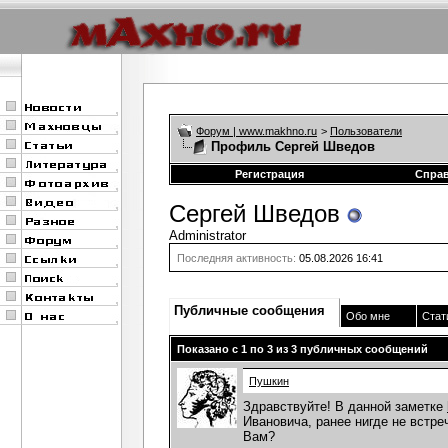
Форум | www.makhno.ru
>
Пользователи
Профиль Сергей Шведов
Регистрация
Спра
Сергей Шведов
Administrator
Последняя активность:
05.08.2026
16:41
Публичные сообщения
Обо мне
Стат
Показано с 1 по
3
из
3
публичных сообщений
Пушкин
Здравствуйте! В данной заметке
Ивановича, ранее нигде не встре
Вам?