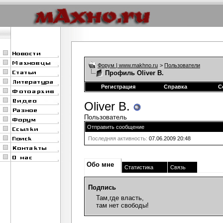
Форум | www.makhno.ru
>
Пользователи
Профиль Oliver B.
Регистрация
Справка
С
Oliver B.
Пользователь
Отправить сообщение
Последняя активность:
07.06.2009
20:48
Обо мне
Статистика
Связь
Подпись
Там,где власть,
там нет свободы!