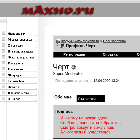
Форум | www.makhno.ru
>
Пользователи
Профиль Черт
Регистрация
Справка
С
Черт
Super Moderator
Последняя активность:
12.04.2020
13:24
Обо мне
Статистика
Подпись
И никому не нужно здесь
Свободы, равенства и братства
Смотрю вокруг и вижу лишь
Алкоголизм и блядство(c)