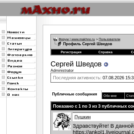
Форум | www.makhno.ru
>
Пользователи
Профиль Сергей Шведов
Регистрация
Справка
С
Сергей Шведов
Administrator
Последняя активность:
07.08.2026
15:3
Публичные сообщения
Обо мне
Стат
Показано с 1 по
3
из
3
публичных со
Пушкин
Здравствуйте! В данной
https://ankol1.livejourna