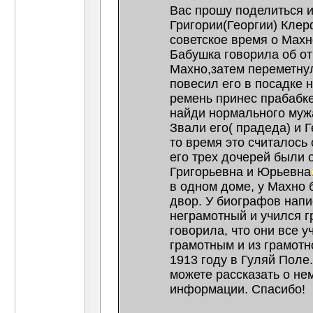
Вас прошу поделиться 
Григории(Георгии) Клер
советское время о Махн
Бабушка говорила об отц
Махно,затем переметну
повесил его в посадке н
ремень принес прабабке
найди нормального муж
Звали его( прадеда) и Г
то время это считалось
его трех дочерей были 
Григорьевна и Юрьевна
в одном доме, у Махно 
двор. У биографов нап
неграмотный и учился г
говорила, что они все 
грамотным и из грамотн
1913 году в Гуляй Поле.
можете рассказать о не
информации. Спасибо!