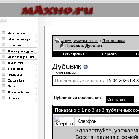
Форум | www.makhno.ru
>
Пользователи
Профиль Дубовик
Регистрация
Справка
С
Дубовик
Форумчанин
Последняя активность:
19.04.2026
08:3
Публичные сообщения
Статистика
Показано с 1 по
3
из
3
публичных со
Клерфон
Здравствуйте, уважаем
Восстанавливаю семей