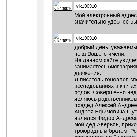
vik196910
Мой электронный адре
значительно удобнее бы
vik196910
Добрый день, уважаемы
пока Вашего имени.
На данном сайте увиде
занимаетесь биография
движения.
Я писатель-генеалог, с
исследованиях и книга
родов. Совершенно нед
являюсь родственником
прадед Алексей Андрее
Андрея Ефимовича Щуся
являлся Федор Андрееви
мой дед Аверьян, прих
троюродным братом. Ро