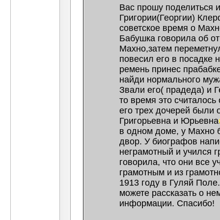
Вас прошу поделиться 
Григории(Георгии) Клер
советское время о Махн
Бабушка говорила об отц
Махно,затем переметну
повесил его в посадке н
ремень принес прабабке
найди нормального муж
Звали его( прадеда) и Г
то время это считалось
его трех дочерей были 
Григорьевна и Юрьевна
в одном доме, у Махно 
двор. У биографов нап
неграмотный и учился г
говорила, что они все 
грамотным и из грамотн
1913 году в Гуляй Поле.
можете рассказать о не
информации. Спасибо!