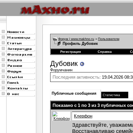
Форум | www.makhno.ru
>
Пользователи
Профиль Дубовик
Регистрация
Справка
С
Дубовик
Форумчанин
Последняя активность:
19.04.2026
08:3
Публичные сообщения
Статистика
Показано с 1 по
3
из
3
публичных со
Клерфон
Здравствуйте, уважаем
Восстанавливаю семей