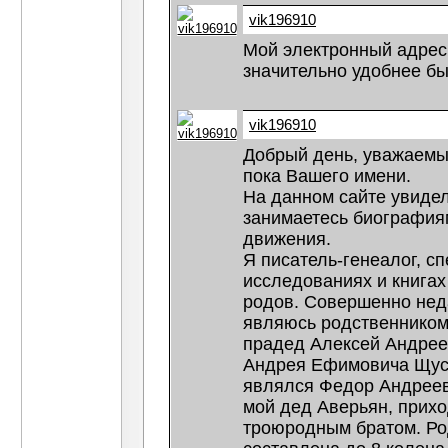
vik196910
Мой электронный адре
значительно удобнее бы
vik196910
Добрый день, уважаемы
пока Вашего имени.
На данном сайте увиде
занимаетесь биография
движения.
Я писатель-генеалог, с
исследованиях и книга
родов. Совершенно нед
являюсь родственником
прадед Алексей Андрее
Андрея Ефимовича Щуся
являлся Федор Андрееви
мой дед Аверьян, прих
троюродным братом. Ро