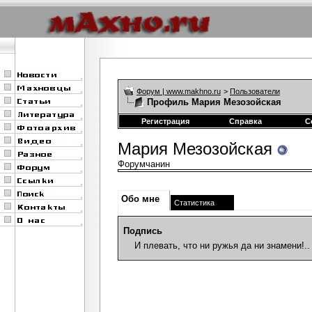
Форум | www.makhno.ru
>
Пользователи
Профиль Мария Мезозойская
Регистрация
Справка
С
Мария Мезозойская
Форумчанин
Обо мне
Статистика
Подпись
И плевать, что ни ружья да ни знамени!..