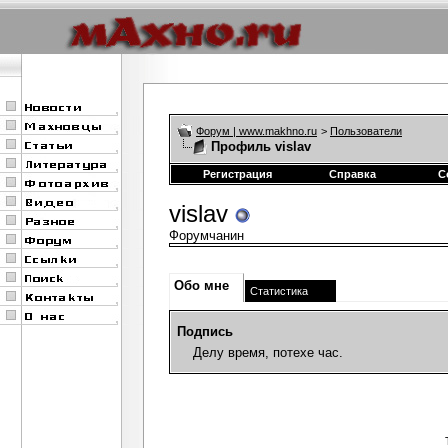
Форум | www.makhno.ru
>
Пользователи
Профиль vislav
Регистрация
Справка
С
vislav
Форумчанин
Обо мне
Статистика
Подпись
Делу время, потехе час.