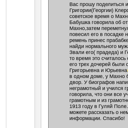
Вас прошу поделиться 
Григории(Георгии) Клер
советское время о Махн
Бабушка говорила об отц
Махно,затем переметну
повесил его в посадке н
ремень принес прабабке
найди нормального муж
Звали его( прадеда) и Г
то время это считалось
его трех дочерей были 
Григорьевна и Юрьевна
в одном доме, у Махно 
двор. У биографов нап
неграмотный и учился г
говорила, что они все 
грамотным и из грамотн
1913 году в Гуляй Поле.
можете рассказать о не
информации. Спасибо!