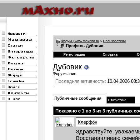
Форум | www.makhno.ru
>
Пользователи
Профиль Дубовик
Регистрация
Справка
С
Дубовик
Форумчанин
Последняя активность:
19.04.2026
08:3
Публичные сообщения
Статистика
Показано с 1 по
3
из
3
публичных со
Клерфон
Здравствуйте, уважаем
Восстанавливаю семей