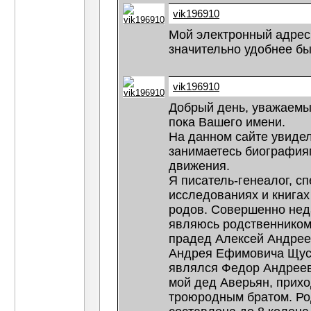
vik196910
Мой электронный адре
значительно удобнее бы
vik196910
Добрый день, уважаемы
пока Вашего имени.
На данном сайте увиде
занимаетесь биография
движения.
Я писатель-генеалог, с
исследованиях и книга
родов. Совершенно нед
являюсь родственником
прадед Алексей Андрее
Андрея Ефимовича Щуся
являлся Федор Андрееви
мой дед Аверьян, прих
троюродным братом. Ро