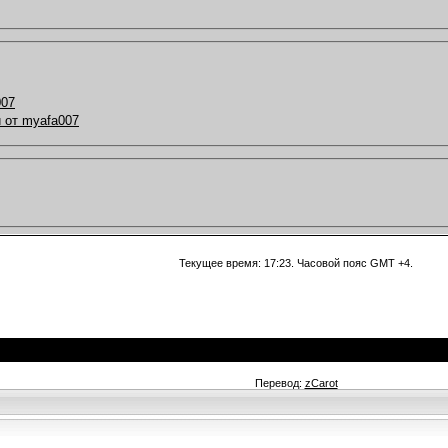
007
 от myafa007
Текущее время:
17:23
. Часовой пояс GMT +4.
Перевод:
zCarot