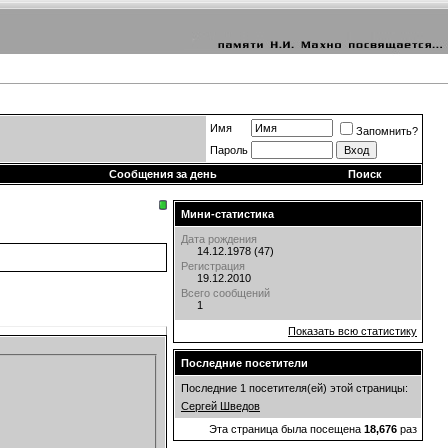
Имя
Запомнить?
Пароль
Сообщения за день
Поиск
Мини-статистика
Дата рождения
14.12.1978 (47)
Регистрация
19.12.2010
Всего сообщений
1
Показать всю статистику
Последние посетители
Последние 1 посетителя(ей) этой страницы:
Сергей Шведов
Эта страница была посещена
18,676
раз