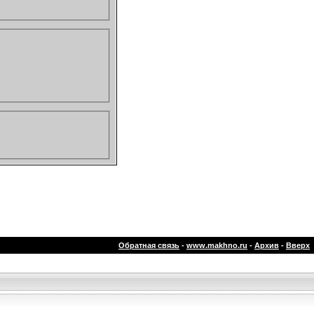
Обратная связь
-
www.makhno.ru
-
Архив
-
Вверх