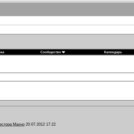
вка
Сообщество
Календарь
естора Махно
20.07.2012
17:22