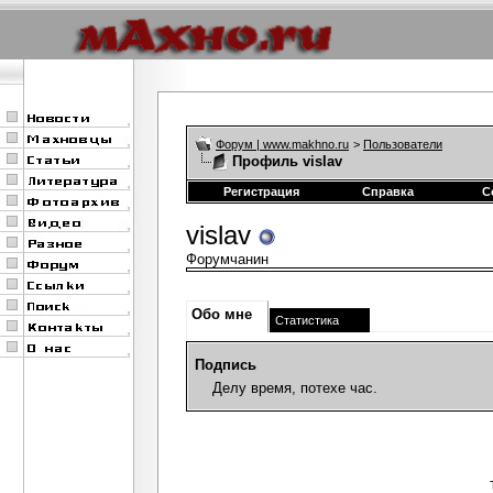
Форум | www.makhno.ru
>
Пользователи
Профиль vislav
Регистрация
Справка
С
vislav
Форумчанин
Обо мне
Статистика
Подпись
Делу время, потехе час.