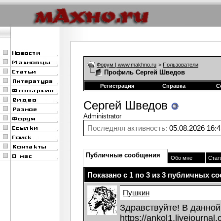
Форум | www.makhno.ru
>
Пользователи
Профиль Сергей Шведов
Регистрация
Справка
С
Сергей Шведов
Administrator
Последняя активность:
05.08.2026
16:4
Публичные сообщения
Обо мне
Стат
Показано с 1 по
3
из
3
публичных со
Пушкин
Здравствуйте! В данной
https://ankol1.livejourna