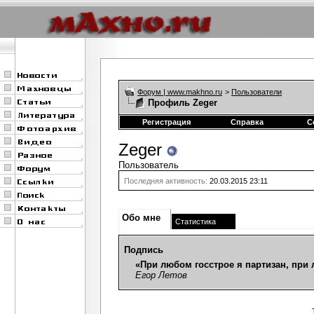
Форум | www.makhno.ru
>
Пользователи
Профиль Zeger
Регистрация
Справка
С
Zeger
Пользователь
Последняя активность:
20.03.2015
23:11
Обо мне
Статистика
Подпись
«При любом госстрое я партизан, при
Егор Летов