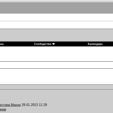
вка
Сообщество
Календарь
естора Махно
29.01.2013
11:29
инов