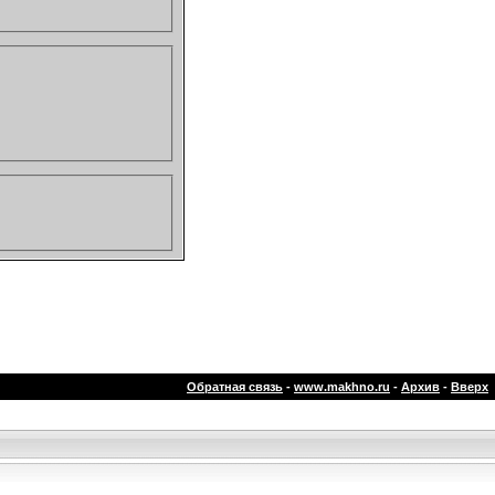
Обратная связь
-
www.makhno.ru
-
Архив
-
Вверх