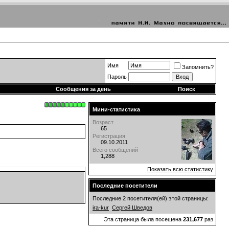
Имя
Запомнить?
Пароль
Сообщения за день
Поиск
Мини-статистика
Возраст
65
Регистрация
09.10.2011
Всего сообщений
1,288
Показать всю статистику
Последние посетители
Последние 2 посетителя(ей) этой страницы:
ira-kur
Сергей Шведов
Эта страница была посещена
231,677
раз