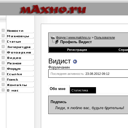
Форум | www.makhno.ru
>
Пользователи
Профиль Видист
Регистрация
Спра
Видист
Форумчанин
Последняя активность:
23.08.2012
09:12
Обо мне
Статистика
Подпись
Люди, я люблю вас, будьте бдительны!