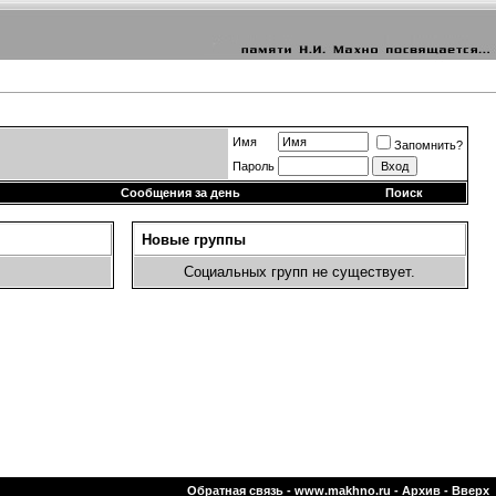
Имя
Запомнить?
Пароль
Сообщения за день
Поиск
Новые группы
Социальных групп не существует.
Обратная связь
-
www.makhno.ru
-
Архив
-
Вверх