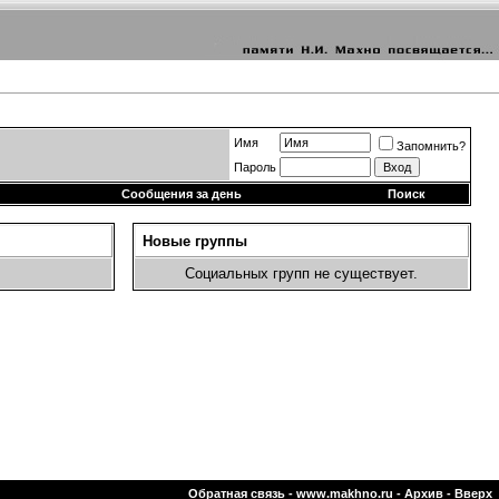
Имя
Запомнить?
Пароль
Сообщения за день
Поиск
Новые группы
Социальных групп не существует.
Обратная связь
-
www.makhno.ru
-
Архив
-
Вверх