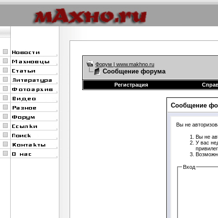
Форум | www.makhno.ru
Сообщение форума
Регистрация
Спра
Сообщение фо
Вы не авторизов
Вы не ав
У вас не
привиле
Возможно
Вход