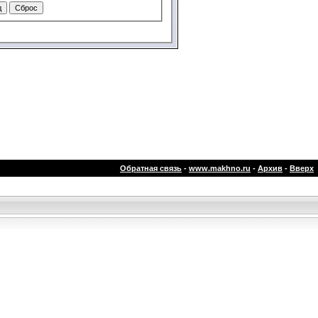
Обратная связь
-
www.makhno.ru
-
Архив
-
Вверх