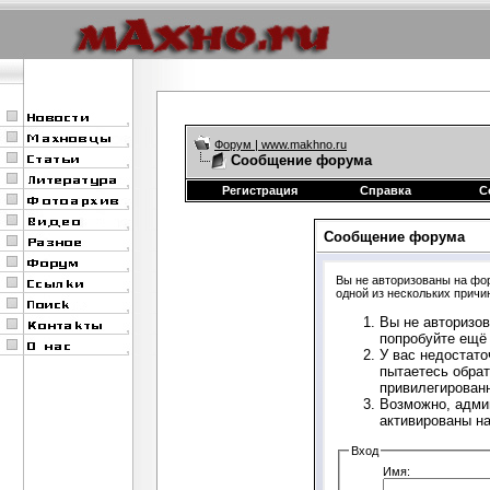
Форум | www.makhno.ru
Сообщение форума
Регистрация
Справка
С
Сообщение форума
Вы не авторизованы на фор
одной из нескольких причи
Вы не авторизов
попробуйте ещё 
У вас недостато
пытаетесь обрат
привилегирован
Возможно, адми
активированы н
Вход
Имя: