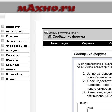
Форум | www.makhno.ru
Сообщение форума
Регистрация
Справка
С
Сообщение форума
Вы не авторизованы на фор
одной из нескольких причи
Вы не авторизов
попробуйте ещё 
У вас недостато
пытаетесь обрат
привилегирован
Возможно, адми
активированы н
Вход
Имя: