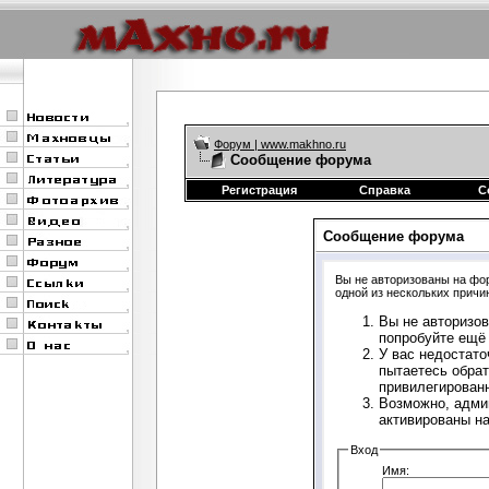
Форум | www.makhno.ru
Сообщение форума
Регистрация
Справка
С
Сообщение форума
Вы не авторизованы на фор
одной из нескольких причи
Вы не авторизов
попробуйте ещё 
У вас недостато
пытаетесь обрат
привилегирован
Возможно, адми
активированы н
Вход
Имя: