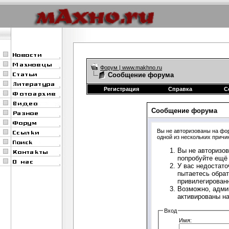
Форум | www.makhno.ru
Сообщение форума
Регистрация
Справка
С
Сообщение форума
Вы не авторизованы на фор
одной из нескольких причи
Вы не авторизов
попробуйте ещё 
У вас недостато
пытаетесь обрат
привилегирован
Возможно, адми
активированы н
Вход
Имя: