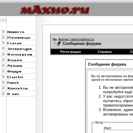
Форум | www.makhno.ru
Сообщение форума
Регистрация
Справка
С
Сообщение форума
Вы не авторизованы на фор
одной из нескольких причи
Вы не авторизов
попробуйте ещё 
У вас недостато
пытаетесь обрат
привилегирован
Возможно, адми
активированы н
Вход
Имя: