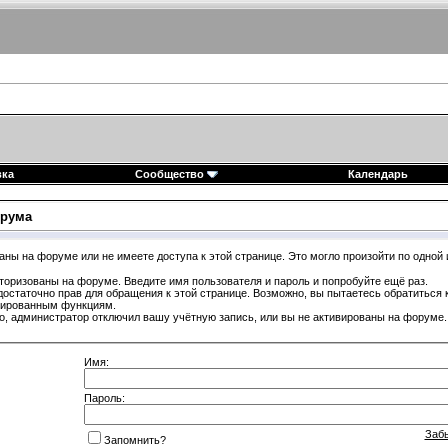
вка
Сообщество
Календарь
рума
аны на форуме или не имеете доступа к этой странице. Это могло произойти по одной 
торизованы на форуме. Введите имя пользователя и пароль и попробуйте ещё раз.
достаточно прав для обращения к этой странице. Возможно, вы пытаетесь обратиться
гированным функциям.
, администратор отключил вашу учётную запись, или вы не активированы на форуме.
Имя:
Пароль:
Заб
Запомнить?