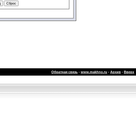
Обратная связь
-
www.makhno.ru
-
Архив
-
Вверх