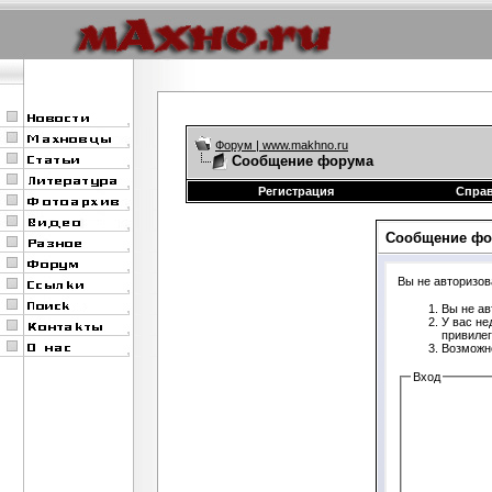
Форум | www.makhno.ru
Сообщение форума
Регистрация
Спра
Сообщение фо
Вы не авторизов
Вы не ав
У вас не
привиле
Возможно
Вход