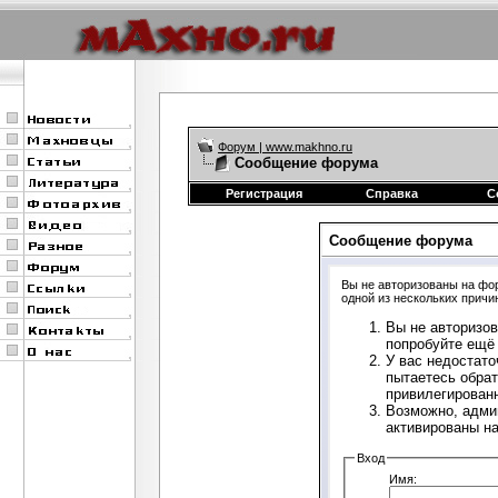
Форум | www.makhno.ru
Сообщение форума
Регистрация
Справка
С
Сообщение форума
Вы не авторизованы на фор
одной из нескольких причи
Вы не авторизов
попробуйте ещё 
У вас недостато
пытаетесь обрат
привилегирован
Возможно, адми
активированы н
Вход
Имя: