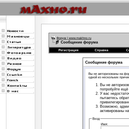
Форум | www.makhno.ru
Сообщение форума
Регистрация
Справка
С
Сообщение форума
Вы не авторизованы на фор
одной из нескольких причи
Вы не авторизов
попробуйте ещё 
У вас недостато
пытаетесь обрат
привилегирован
Возможно, адми
активированы н
Вход
Имя: