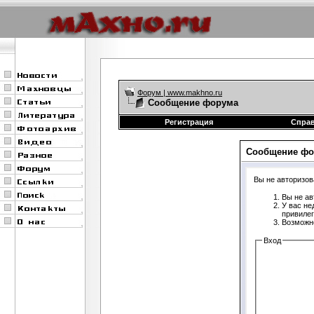
Форум | www.makhno.ru
Сообщение форума
Регистрация
Спра
Сообщение фо
Вы не авторизов
Вы не ав
У вас не
привиле
Возможно
Вход