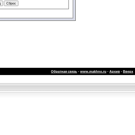
Обратная связь
-
www.makhno.ru
-
Архив
-
Вверх