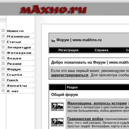
Форум | www.makhno.ru
Регистрация
Справка
С
Добро пожаловать на Форум | www.makhn
Если это ваш первый визит, рекомендуем п
зарегистрироваться
. Для просмотра сооб
Раздел
Общий форум
Махновщина, вопросы истории
История и литература о крестьянском дв
против большевизма, война деревни прот
Гражданская война
(просматривают:
Все, что с ней связано. Личности и судь
простых людей. Фотографии, карты и ист